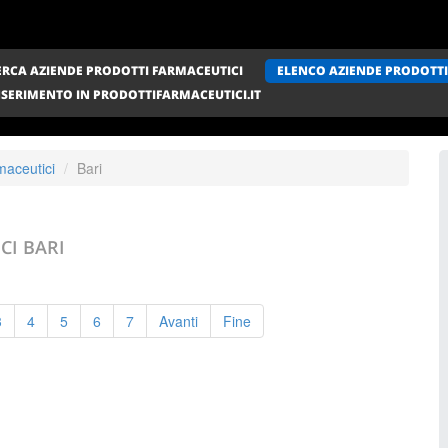
ERCA AZIENDE PRODOTTI FARMACEUTICI
ELENCO AZIENDE PRODOTTI
NSERIMENTO IN PRODOTTIFARMACEUTICI.IT
maceutici
Bari
ICI
BARI
3
4
5
6
7
Avanti
Fine