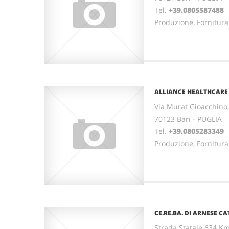
Tel.
+39.0805587488
Produzione, Fornitura
ALLIANCE HEALTHCARE I
Via Murat Gioacchino,
70123 Bari - PUGLIA
Tel.
+39.0805283349
Produzione, Fornitura
CE.RE.BA. DI ARNESE CAT
Strada Statale 634 K