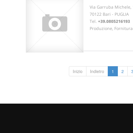
Via Garruba Michele,
70122 Bari - PUGLIA
Tel.
+39.0805216193
Produzione, Fornitura
Inizio
Indietro
1
2