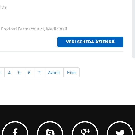
 179
 Prodotti Farmaceutici, Medicinali
VEDI SCHEDA AZIENDA
3
4
5
6
7
Avanti
Fine