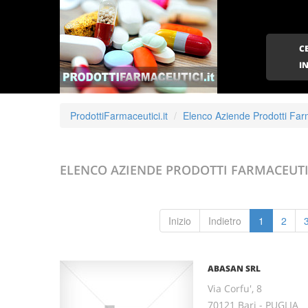
C
I
ProdottiFarmaceutici.it
Elenco Aziende Prodotti Far
ELENCO AZIENDE PRODOTTI FARMACEUT
Inizio
Indietro
1
2
ABASAN SRL
Via Corfu', 8
70121 Bari - PUGLIA