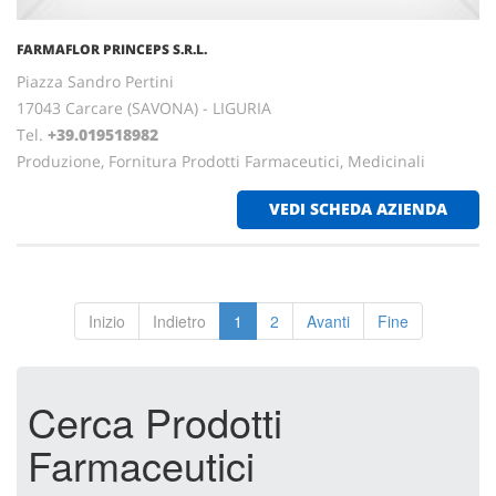
FARMAFLOR PRINCEPS S.R.L.
Piazza Sandro Pertini
17043 Carcare (SAVONA) - LIGURIA
Tel.
+39.019518982
Produzione, Fornitura Prodotti Farmaceutici, Medicinali
VEDI SCHEDA AZIENDA
Inizio
Indietro
1
2
Avanti
Fine
Cerca Prodotti
Farmaceutici